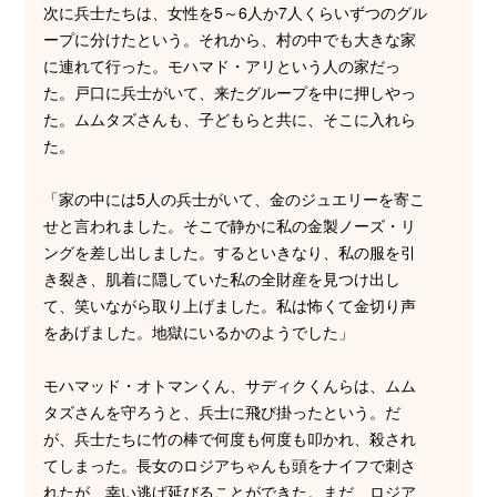
次に兵士たちは、女性を5～6人か7人くらいずつのグル
ープに分けたという。それから、村の中でも大きな家
に連れて行った。モハマド・アリという人の家だっ
た。戸口に兵士がいて、来たグループを中に押しやっ
た。ムムタズさんも、子どもらと共に、そこに入れら
た。
「家の中には5人の兵士がいて、金のジュエリーを寄こ
せと言われました。そこで静かに私の金製ノーズ・リ
ングを差し出しました。するといきなり、私の服を引
き裂き、肌着に隠していた私の全財産を見つけ出し
て、笑いながら取り上げました。私は怖くて金切り声
をあげました。地獄にいるかのようでした」
モハマッド・オトマンくん、サディクくんらは、ムム
タズさんを守ろうと、兵士に飛び掛ったという。だ
が、兵士たちに竹の棒で何度も何度も叩かれ、殺され
てしまった。長女のロジアちゃんも頭をナイフで刺さ
れたが、幸い逃げ延びることができた。まだ、ロジア