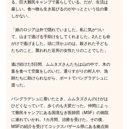
る、巨大難民キャンプで暮らしている。だが、生活は
厳しい。食べ物も生き延びるのがやっとという位の量
しかない。
「娘のロジアは外で隠れていました。私に気がつい
て、山まで逃げる手助けをしてくれました。2人とも命
がけで逃げました。頭に浮かぶのは、殺された子ども
たちのこと、襲われた近所の女性たりのことでした」
逃げ続けた5日間、ムムタズさんたちは山の中で、木の
葉を食べて空腹をしのいだ。通りすがりの村人や、漁
師たちに助けられながら、ボートでバングラデシュに
渡った。
バングラデシュに着いたとき、ムムタズさんのけがは
ひどくなっていて、歩くのも大変だった。仲間によっ
て難民キャンプにある国境なき医師団（MSF）の病院
に連れていかれ、1カ月間、治療を受けた。その後、
MSFの紹介を受けてコックスバザール県にある拠点病