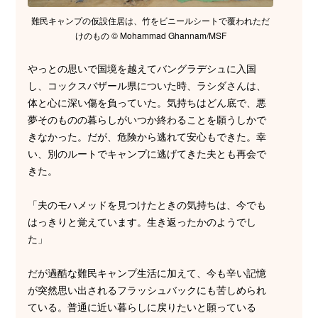
難民キャンプの仮設住居は、竹をビニールシートで覆われただ
けのもの © Mohammad Ghannam/MSF
やっとの思いで国境を越えてバングラデシュに入国
し、コックスバザール県についた時、ラシダさんは、
体と心に深い傷を負っていた。気持ちはどん底で、悪
夢そのものの暮らしがいつか終わることを願うしかで
きなかった。だが、危険から逃れて安心もできた。幸
い、別のルートでキャンプに逃げてきた夫とも再会で
きた。
「夫のモハメッドを見つけたときの気持ちは、今でも
はっきりと覚えています。生き返ったかのようでし
た」
だが過酷な難民キャンプ生活に加えて、今も辛い記憶
が突然思い出されるフラッシュバックにも苦しめられ
ている。普通に近い暮らしに戻りたいと願っている