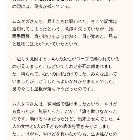
の頭には、傷痕が残っている。
ムムタズさんも、兵士たちに襲われた。そこで記憶は
途切れてしまったという。意識を失っていたが、顔、
両手両脚、肩が焼けるように熱く、目が覚めた。見る
と建物には火がついていたという。
「辺りを見回すと、4人の女性がロープで縛られている
のが見えました。ほどいてくれと必死に頼まれまし
た。縛られていないのは私だけでした。みんな泣いて
いましたが、どうしたらよいか分かりませんでした。
炎で今にも屋根が落ちそうだったのです」
ムムタズさんは、裸同然で逃げ出したという。やけど
も負ったが、無事だった。だが、「誰も助けなかった
のです。助けるべきだったけど、出来ませんでした。4
人の女性と3人の子どもの遺体を置き去りにしまし
た」。けがや、やけどを負いながらも、生き延びたの