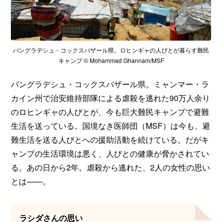
バングラデシュ・コックスバザール県。ロヒンギャの人びとが暮らす難民
キャンプ © Mohammad Ghannam/MSF
バングラデシュ・コックスバザール県。ミャンマー・ラ
カイン州で治安維持部隊による虐殺を逃れた90万人余り
のロヒンギャの人びとが、今も巨大難民キャンプで避難
生活を送っている。国境なき医師団（MSF）は今も、避
難生活を送る人びとへの援助活動を続けている。だがキ
ャンプの生活環境は悪く、人びとの健康が脅かされてい
る。あの日から2年。虐殺から逃れた、2人の女性の思い
とは——。
ラシダさんの思い