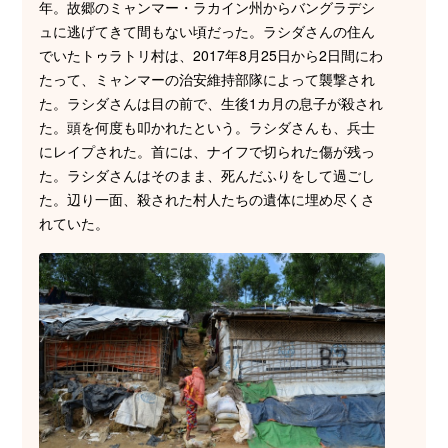
年。故郷のミャンマー・ラカイン州からバングラデシ
ュに逃げてきて間もない頃だった。ラシダさんの住ん
でいたトゥラトリ村は、2017年8月25日から2日間にわ
たって、ミャンマーの治安維持部隊によって襲撃され
た。ラシダさんは目の前で、生後1カ月の息子が殺され
た。頭を何度も叩かれたという。ラシダさんも、兵士
にレイプされた。首には、ナイフで切られた傷が残っ
た。ラシダさんはそのまま、死んだふりをして過ごし
た。辺り一面、殺された村人たちの遺体に埋め尽くさ
れていた。