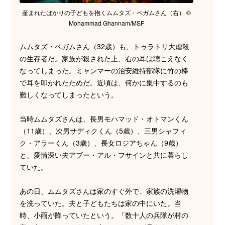
産まれたばかりの子どもを抱くムムタズ・ベガムさん（右） ©
Mohammad Ghannam/MSF
ムムタズ・ベガムさん（32歳）も、トゥラトリ大虐殺
の生存者だ。家族が殺された上、右の耳は聴こえなく
なってしまった。ミャンマーの治安維持部隊に竹の棒
で耳を叩かれたためだ。近頃は、何かに集中するのも
難しくなってしまったという。
当時ムムタズさんは、長男モハマッド・オトマンくん
（11歳）、次男サディクくん（5歳）、三男シャフィ
ク・アラーくん（3歳）、長女ロジアちゃん（9歳）
と、愛情深い夫アブー・アル・フサインと共に暮らし
ていた。
あの日、ムムタズさんは家のすぐ外で、家族の洗濯物
を洗っていた。夫と子どもたちは家の中にいた。当
時、小雨が降っていたという。「数十人の兵隊が村の