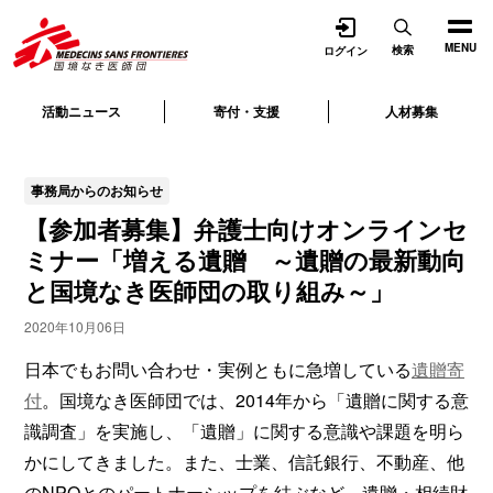
開く
MENU
検索
ログイン
活動ニュース
寄付・支援
人材募集
事務局からのお知らせ
【参加者募集】弁護士向けオンラインセ
ミナー「増える遺贈 ～遺贈の最新動向
と国境なき医師団の取り組み～」
2020年10月06日
日本でもお問い合わせ・実例ともに急増している
遺贈寄
付
。国境なき医師団では、2014年から「遺贈に関する意
識調査」を実施し、「遺贈」に関する意識や課題を明ら
かにしてきました。また、士業、信託銀行、不動産、他
のNPOとのパートナーシップを結ぶなど、遺贈・相続財