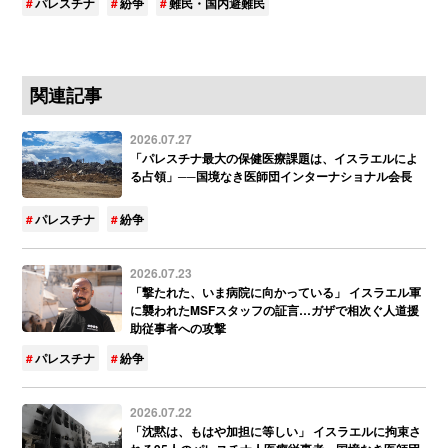
パレスチナ
紛争
難民・国内避難民
関連記事
2026.07.27
「パレスチナ最大の保健医療課題は、イスラエルによ
る占領」──国境なき医師団インターナショナル会長
パレスチナ
紛争
2026.07.23
「撃たれた、いま病院に向かっている」 イスラエル軍
に襲われたMSFスタッフの証言…ガザで相次ぐ人道援
助従事者への攻撃
パレスチナ
紛争
2026.07.22
「沈黙は、もはや加担に等しい」 イスラエルに拘束さ