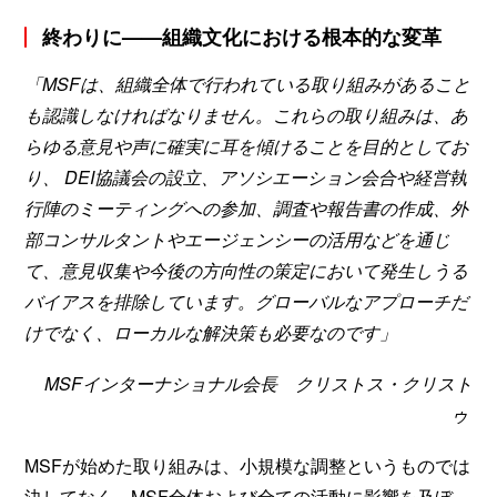
終わりに——組織文化における根本的な変革
「MSFは、組織全体で行われている取り組みがあること
も認識しなければなりません。これらの取り組みは、あ
らゆる意見や声に確実に耳を傾けることを目的としてお
り、 DEI協議会の設立、アソシエーション会合や経営執
行陣のミーティングへの参加、調査や報告書の作成、外
部コンサルタントやエージェンシーの活用などを通じ
て、意見収集や今後の方向性の策定において発生しうる
バイアスを排除しています。グローバルなアプローチだ
けでなく、ローカルな解決策も必要なのです」
MSFインターナショナル会長 クリストス・クリスト
ゥ
MSFが始めた取り組みは、小規模な調整というものでは
決してなく、MSF全体および全ての活動に影響を及ぼ