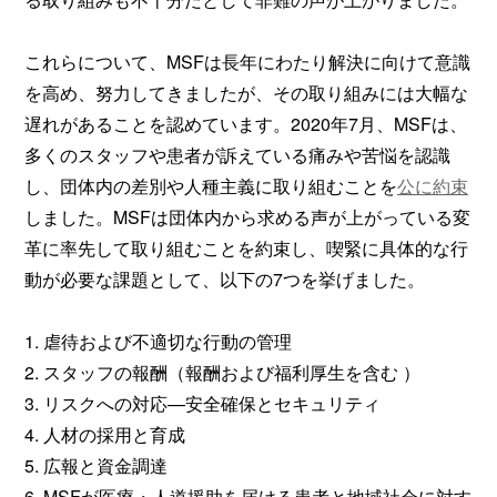
これらについて、MSFは長年にわたり解決に向けて意識
を高め、努力してきましたが、その取り組みには大幅な
遅れがあることを認めています。2020年7月、MSFは、
多くのスタッフや患者が訴えている痛みや苦悩を認識
し、団体内の差別や人種主義に取り組むことを
公に約束
しました。MSFは団体内から求める声が上がっている変
革に率先して取り組むことを約束し、喫緊に具体的な行
動が必要な課題として、以下の7つを挙げました。
1. 虐待および不適切な行動の管理
2. スタッフの報酬（報酬および福利厚生を含む ）
3. リスクへの対応—安全確保とセキュリティ
4. 人材の採用と育成
5. 広報と資金調達
6. MSFが医療・人道援助を届ける患者と地域社会に対す