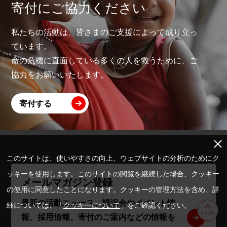
寄付にご協力ください
私たちの活動は、皆さまのご支援によって成り立っ
ています。
命の危機に直面している多くの人を救うために、ご
協力をお願いいたします。
寄付する
このサイトは、使いやすさの向上、ウェブサイトの分析のためにク
ッキーを使用します。このサイトの閲覧を継続した場合、クッキー
メールマガジン登録
の使用に同意したことになります。クッキーの管理方法を含め、詳
最新の活動ニュース、講演会やイベント情
細については、「
クッキーについて
」をご確認ください。
トップへ
報、採用情報、寄付のご案内などの情報を