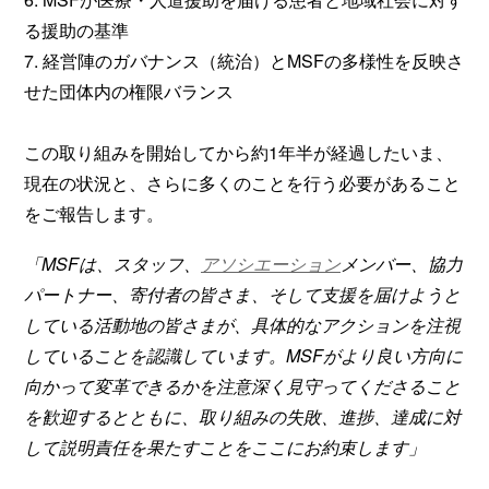
る援助の基準
7. 経営陣のガバナンス（統治）とMSFの多様性を反映さ
せた団体内の権限バランス
この取り組みを開始してから約1年半が経過したいま、
現在の状況と、さらに多くのことを行う必要があること
をご報告します。
「MSFは、スタッフ、
アソシエーション
メンバー、協力
パートナー、寄付者の皆さま、そして支援を届けようと
している活動地の皆さまが、具体的なアクションを注視
していることを認識しています。MSFがより良い方向に
向かって変革できるかを注意深く見守ってくださること
を歓迎するとともに、取り組みの失敗、進捗、達成に対
して説明責任を果たすことをここにお約束します」