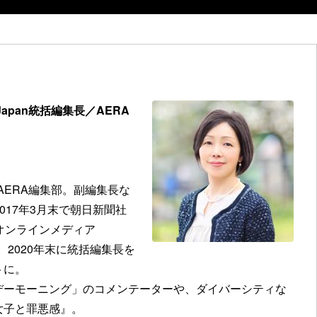
r Japan統括編集長／AERA
らAERA編集部。副編集長な
2017年3月末で朝日新聞社
オンラインメディア
上げる。2020年末に統括編集長を
トに。
デーモーニング」のコメンテーターや、ダイバーシティな
女子と罪悪感』。