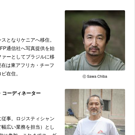
ンスとなりケニアへ移住。
FP通信社へ写真提供を始
ファーとしてブラジルに移
現在は東アフリカ・チーフ
ロビ在住。
ⓒ Sawa Chiba
・コーディネーター
に従事。ロジスティシャン
ど幅広い業務を担当）とし