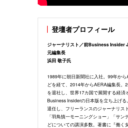
登壇者プロフィール
ジャーナリスト／前Business Inside
元編集長
浜田 敬子氏
1989年に朝日新聞社に入社。99年か
どを経て、2014年からAERA編集長。
を退社し、世界17カ国で展開する経済
Business Insiderの日本版を立ち
退任し、フリーランスのジャーナリス
「羽鳥慎一モーニングショー」「サン
どについての講演多数。著書に『働く