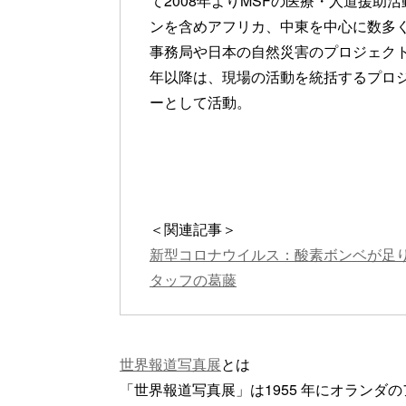
て2008年よりMSFの医療・人道援助
ンを含めアフリカ、中東を中心に数多
事務局や日本の自然災害のプロジェクト
年以降は、現場の活動を統括するプロ
ーとして活動。
＜関連記事＞
新型コロナウイルス：酸素ボンベが足
タッフの葛藤
世界報道写真展
とは
「世界報道写真展」は1955 年にオラン