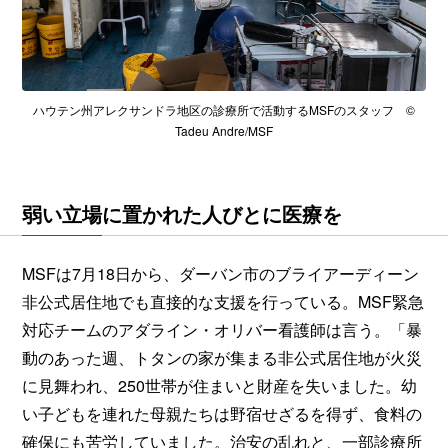
ハウテン州アレクサンドラ地区の診療所で活動するMSFのスタッフ ©
Tadeu Andre/MSF
弱い立場に置かれた人びとに医療を
MSFは7月18日から、ダーバン市のブライアーディーン
非公式居住地でも直接的な支援を行っている。MSF緊急
対応チームのアダライン・オリバー看護師は言う。「暴
動のあった週、トタンの家が集まる非公式居住地が火災
に見舞われ、250世帯が住まいと財産を失いました。幼
い子どもを連れた母親たちは野宿せざるを得ず、食料の
確保にも苦労していました。治安の乱れと、一部診療所