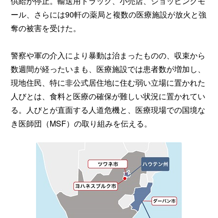
供給が停止。輸送用トラック、小売店、ショッピングモ
ール、さらには90軒の薬局と複数の医療施設が放火と強
奪の被害を受けた。
警察や軍の介入により暴動は治まったものの、収束から
数週間が経ったいまも、医療施設では患者数が増加し、
現地住民、特に非公式居住地に住む弱い立場に置かれた
人びとは、食料と医療の確保が難しい状況に置かれてい
る。人びとが直面する人道危機と、医療現場での国境な
き医師団（MSF）の取り組みを伝える。