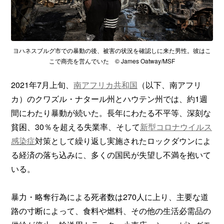
ヨハネスブルグ市での暴動の後、被害の状況を確認しに来た男性。彼はこ
こで商売を営んでいた © James Oatway/MSF
2021年7月上旬、
南アフリカ共和国
（以下、南アフリ
カ）のクワズル・ナタール州とハウテン州では、約1週
間にわたり暴動が続いた。長年にわたる不平等、深刻な
貧困、30％を超える失業率、そして
新型コロナウイルス
感染症
対策として繰り返し実施されたロックダウンによ
る経済の落ち込みに、多くの国民が失望し不満を抱いて
いる。
暴力・略奪行為による死者数は270人に上り、主要な道
路の寸断によって、食料や燃料、その他の生活必需品の