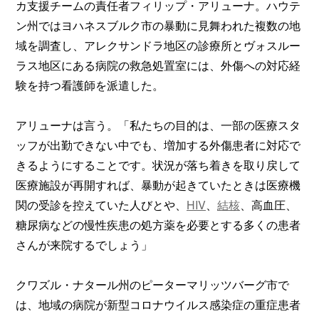
カ支援チームの責任者フィリップ・アリューナ。ハウテ
ン州ではヨハネスブルク市の暴動に見舞われた複数の地
域を調査し、アレクサンドラ地区の診療所とヴォスルー
ラス地区にある病院の救急処置室には、外傷への対応経
験を持つ看護師を派遣した。
アリューナは言う。「私たちの目的は、一部の医療スタ
ッフが出勤できない中でも、増加する外傷患者に対応で
きるようにすることです。状況が落ち着きを取り戻して
医療施設が再開すれば、暴動が起きていたときは医療機
関の受診を控えていた人びとや、
HIV
、
結核
、高血圧、
糖尿病などの慢性疾患の処方薬を必要とする多くの患者
さんが来院するでしょう」
クワズル・ナタール州のピーターマリッツバーグ市で
は、地域の病院が新型コロナウイルス感染症の重症患者