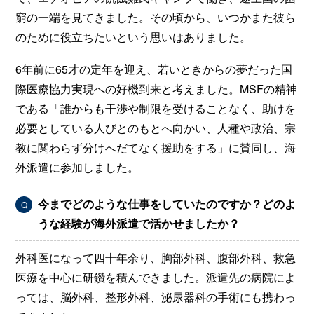
窮の一端を見てきました。その頃から、いつかまた彼ら
のために役立ちたいという思いはありました。
6年前に65才の定年を迎え、若いときからの夢だった国
際医療協力実現への好機到来と考えました。MSFの精神
である「誰からも干渉や制限を受けることなく、助けを
必要としている人びとのもとへ向かい、人種や政治、宗
教に関わらず分けへだてなく援助をする」に賛同し、海
外派遣に参加しました。
今までどのような仕事をしていたのですか？どのよ
Q
うな経験が海外派遣で活かせましたか？
外科医になって四十年余り、胸部外科、腹部外科、救急
医療を中心に研鑽を積んできました。派遣先の病院によ
っては、脳外科、整形外科、泌尿器科の手術にも携わっ