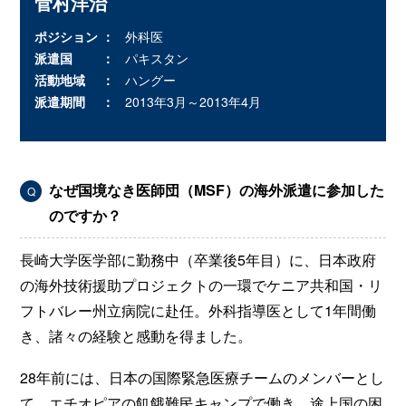
菅村洋治
ポジション
外科医
派遣国
パキスタン
活動地域
ハングー
派遣期間
2013年3月～2013年4月
なぜ国境なき医師団（MSF）の海外派遣に参加した
Q
のですか？
長崎大学医学部に勤務中（卒業後5年目）に、日本政府
の海外技術援助プロジェクトの一環でケニア共和国・リ
フトバレー州立病院に赴任。外科指導医として1年間働
き、諸々の経験と感動を得ました。
28年前には、日本の国際緊急医療チームのメンバーとし
て、エチオピアの飢餓難民キャンプで働き、途上国の困