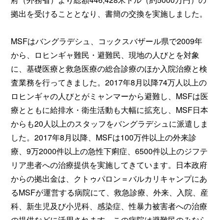
拠出を受けることとなり、書簡の交換を実施しました。
MSFはバングラデシュ、コックスバザール県で2009年
から、ロヒンギャ難民・避難民、現地の人びとを対象
に、基礎医療と救急医療の総合診療のほか入院治療と検
査業務を行ってきました。2017年8月以降74万人以上の
ロヒンギャの人びとがミャンマーから避難し、MSFは医
療とともに給排水・衛生活動も大幅に拡充し、MSF日本
からも20人以上のスタッフをバングラデシュに派遣しま
した。2017年8月以降、MSFは100万件以上の外来診
療、9万2000件以上の急性下痢症、6500件以上のジフテ
リア患者への治療提供を実施してきています。日本政府
からの拠出金は、クトゥパロン＝バルカリキャンプにあ
るMSFが運営する病院にて、救急診療、外来、入院、産
科、新生児及び小児科、感染症、性暴力被害者への治療
の提供などに活用されます。この病院は避難民のみなら