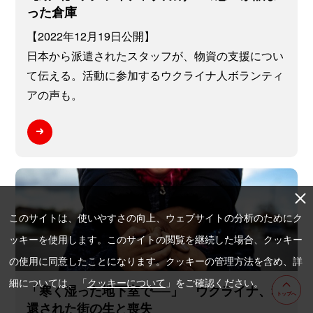
った倉庫
【2022年12月19日公開】
日本から派遣されたスタッフが、物資の支援につい
て伝える。活動に参加するウクライナ人ボランティ
アの声も。
このサイトは、使いやすさの向上、ウェブサイトの分析のためにク
ッキーを使用します。このサイトの閲覧を継続した場合、クッキー
の使用に同意したことになります。クッキーの管理方法を含め、詳
細については、「
クッキーについて
」をご確認ください。
「寒く湿った地下室で──」 ウクライナ、奪
トップへ
還された街の生と喪失