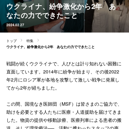
ウクライナ、紛争激化から2年 あ
なたの力でできたこと
2024.02.27
トップ
特集
ウクライナ、紛争激化から2年 あなたの力でできたこと
戦闘が続くウクライナで、人びとは計り知れない困難に
直面しています。2014年に紛争が始まり、その後2022
年2月にロシア軍が各地を攻撃して激しい戦争に発展し
てから2年が経ちました。
この間、国境なき医師団（MSF）は皆さまのご協力で、
助けを必要とする人たちに医療・人道援助を届けてきま
した。物資の提供や移動診療、医療列車による患者の搬
送、そして理学療法──。活動に携わったスタッフの声