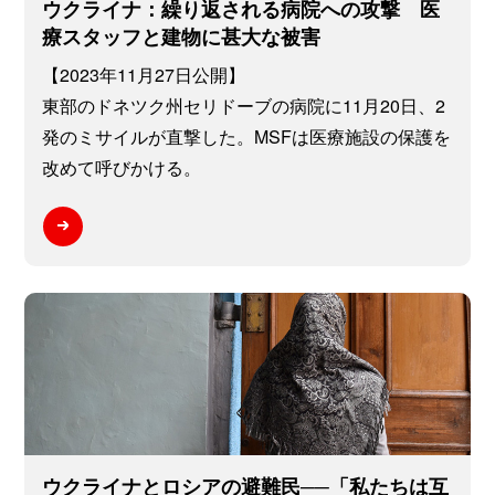
ウクライナ：繰り返される病院への攻撃 医
療スタッフと建物に甚大な被害
【2023年11月27日公開】
東部のドネツク州セリドーブの病院に11月20日、2
発のミサイルが直撃した。MSFは医療施設の保護を
改めて呼びかける。
ウクライナとロシアの避難民──「私たちは互