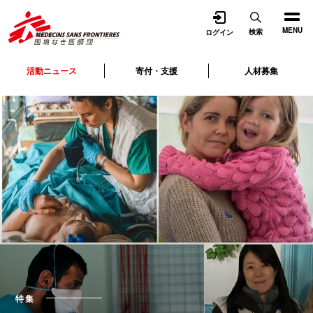
開く
MENU
検索
ログイン
活動ニュース
寄付・支援
人材募集
特集