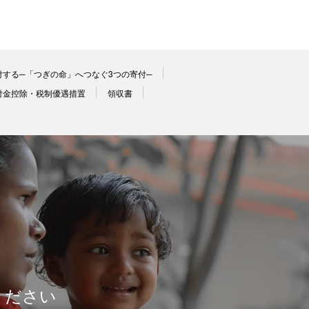
付する─「つぎの命」へつなぐ3つの寄付─
付金控除・税制優遇措置
領収書
ください