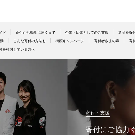
イド
寄付が活動地に届くまで
企業・団体としてのご支援
遺産を寄
動
こんな寄付の方法も
街頭キャンペーン
寄付者さまの声
寄
付を検討している方へ
寄付・支援
寄付にご協力