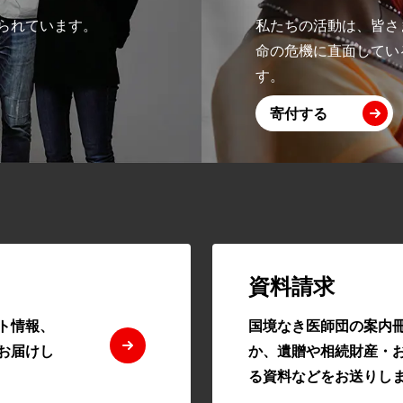
られています。
私たちの活動は、皆さ
命の危機に直面してい
す。
寄付する
資料請求
ト情報、
国境なき医師団の案内
お届けし
か、遺贈や相続財産・
る資料などをお送りし