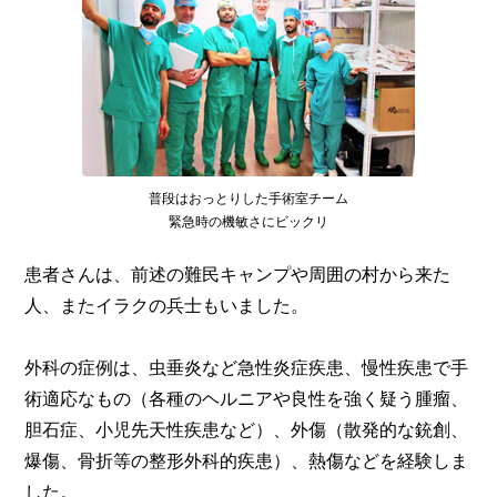
普段はおっとりした手術室チーム
緊急時の機敏さにビックリ
患者さんは、前述の難民キャンプや周囲の村から来た
人、またイラクの兵士もいました。
外科の症例は、虫垂炎など急性炎症疾患、慢性疾患で手
術適応なもの（各種のヘルニアや良性を強く疑う腫瘤、
胆石症、小児先天性疾患など）、外傷（散発的な銃創、
爆傷、骨折等の整形外科的疾患）、熱傷などを経験しま
した。