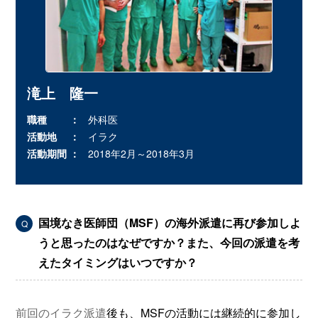
滝上 隆一
職種
外科医
活動地
イラク
活動期間
2018年2月～2018年3月
国境なき医師団（MSF）の海外派遣に再び参加しよ
Q
うと思ったのはなぜですか？また、今回の派遣を考
えたタイミングはいつですか？
前回のイラク派遣
後も、MSFの活動には継続的に参加し