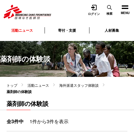
開く
MENU
検索
ログイン
活動ニュース
寄付・支援
人材募集
薬剤師の体験談
トップ
活動ニュース
海外派遣スタッフ体験談
薬剤師の体験談
薬剤師の体験談
全3件中
1件から3件を表示