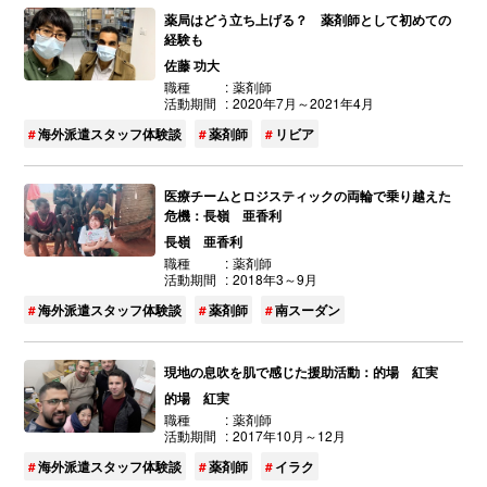
薬局はどう立ち上げる？ 薬剤師として初めての
経験も
佐藤 功大
職種
薬剤師
活動期間
2020年7月～2021年4月
海外派遣スタッフ体験談
薬剤師
リビア
医療チームとロジスティックの両輪で乗り越えた
危機：長嶺 亜香利
長嶺 亜香利
職種
薬剤師
活動期間
2018年3～9月
海外派遣スタッフ体験談
薬剤師
南スーダン
現地の息吹を肌で感じた援助活動：的場 紅実
的場 紅実
職種
薬剤師
活動期間
2017年10月～12月
海外派遣スタッフ体験談
薬剤師
イラク