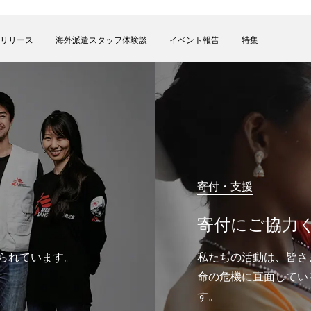
リリース
海外派遣スタッフ体験談
イベント報告
特集
寄付・支援
寄付にご協力
られています。
私たちの活動は、皆さ
命の危機に直面してい
す。