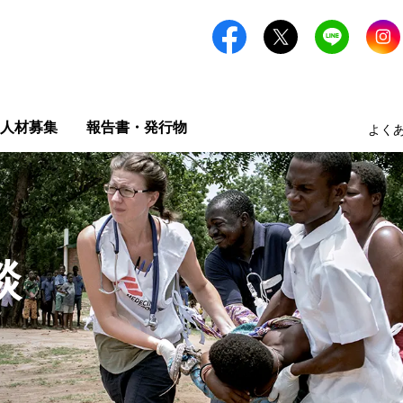
人材募集
報告書・発行物
よく
談