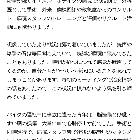
紛争が続くイエメン、ホデイダの病院での活動で、外科
医として手術、外来、病棟回診や救急室からのコンサル
ト、病院スタッフのトレーニングと評価やリクルート活
動にも携わりました。
想像していたより戦況は落ち着いていましたが、銃声や
爆撃の音は毎日聞こえていて、銃弾が病院に飛んできた
こともありました。時間が経つにつれて感覚が麻痺して
くるのか、自分たちがそういう状況にいることを忘れて
しまうことがあります。毎朝のミーティングで治安情勢
の話もあったので、この状況に慣れないよう気を引き締
めていました。
バイクの運転中に事故に遭った青年は、脳挫傷とひ臓・
すい臓の損傷、大量出血で心肺停止寸前でした。手術と
同時進行で、病院スタッフ皆で術後の脳管理のマネジメ