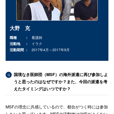
大野 充
職種
看護師
活動地
イラク
活動期間
2017年4月～2017年9月
国境なき医師団（MSF）の海外派遣に再び参加しよ
Q
うと思ったのはなぜですか？また、今回の派遣を考
えたタイミングはいつですか？
MSFの理念に共感しているので、都合がつく時には参加
したいと思っています。MSFの活動地は治安がよくない