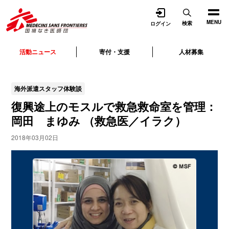
開く
MENU
検索
ログイン
活動ニュース
寄付・支援
人材募集
海外派遣スタッフ体験談
復興途上のモスルで救急救命室を管理：
岡田 まゆみ （救急医／イラク）
2018年03月02日