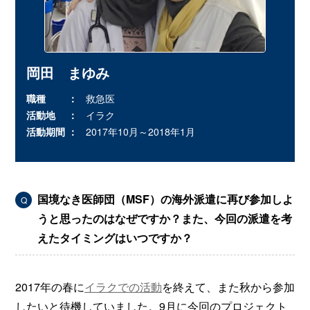
岡田 まゆみ
職種
救急医
活動地
イラク
活動期間
2017年10月～2018年1月
国境なき医師団（MSF）の海外派遣に再び参加しよ
Q
うと思ったのはなぜですか？また、今回の派遣を考
えたタイミングはいつですか？
2017年の春に
イラクでの活動
を終えて、また秋から参加
したいと待機していました。9月に今回のプロジェクト