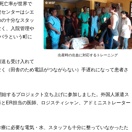
死亡率が世界で
健センターはシエ
のの十分なスタッ
なく、入院管理や
バラという町に
出産時の出血に対応するトレーニング
搬送も受け入れて
なく（田舎のため電話がつながらない）手遅れになって患者さ
開始するプロジェクト立ち上げに参加しました。外国人派遣ス
科とER担当の医師、ロジスティシャン、アドミニストレーター
診療に必要な電気・水、スタッフも十分に整っていなかったた