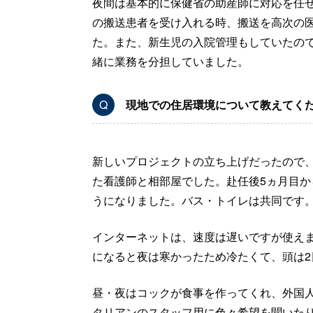
夜間は基本的に保健省の助産師に対応を任
の搬送患者を受け入れる時、搬送を高次の
た。また、新生児の入院管理もしていたの
緒に業務を分担していました。
Q
現地での住居環境について教えてく
新しいプロジェクトの立ち上げだったので
た看護師と相部屋でした。赴任後5ヵ月目
うになりました。バス・トイレは共同です
インターネットは、速度は遅いですが使え
になると夜は寒かったため冷たくて、頭は2
昼・夜はコックが食事を作ってくれ、外国
タリアンのスタッフ用に色々希望を聞いた