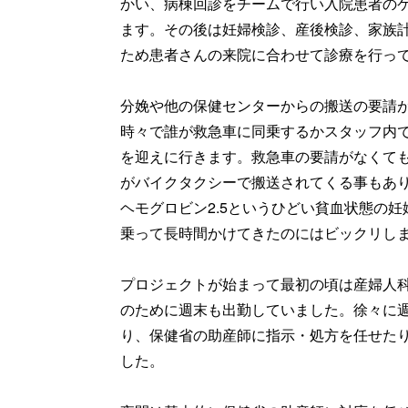
かい、病棟回診をチームで行い入院患者の
ます。その後は妊婦検診、産後検診、家族
ため患者さんの来院に合わせて診療を行っ
分娩や他の保健センターからの搬送の要請
時々で誰が救急車に同乗するかスタッフ内
を迎えに行きます。救急車の要請がなくて
がバイクタクシーで搬送されてくる事もあ
ヘモグロビン2.5というひどい貧血状態の
乗って長時間かけてきたのにはビックリし
プロジェクトが始まって最初の頃は産婦人
のために週末も出勤していました。徐々に
り、保健省の助産師に指示・処方を任せた
した。