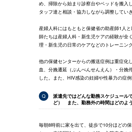
め、掃除から始まり診察台やベッドを搬入
タッフ達と相談・協力しながら調整してい
産婦人科にはもともと保健省の助産師1人と
師たちは産婦人科・新生児ケアの経験が全
理・新生児の日常のケアなどのトレーニン
他の保健センターからの搬送症例は重症化
血、分娩遷延（ぶんべんせんえん）・分娩
した。また、HIV感染の妊婦や性暴力の症
Q
派遣先ではどんな勤務スケジュール
ど） また、勤務外の時間はどのよ
毎朝8時前に家を出て、徒歩で10分ほどの