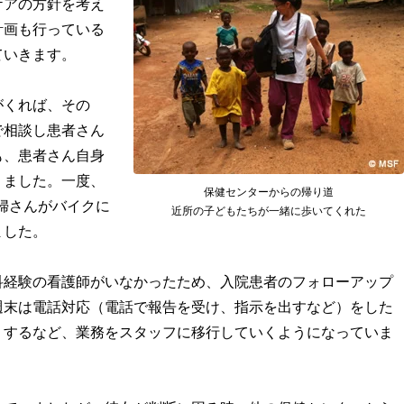
ケアの方針を考え
計画も行っている
ていきます。
がくれば、その
で相談し患者さん
も、患者さん自身
りました。一度、
保健センターからの帰り道
妊婦さんがバイクに
近所の子どもたちが一緒に歩いてくれた
ました。
科経験の看護師がいなかったため、入院患者のフォローアップ
週末は電話対応（電話で報告を受け、指示を出すなど）をした
りするなど、業務をスタッフに移行していくようになっていま