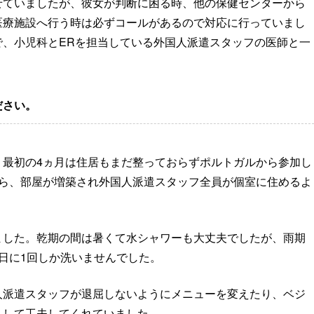
せていましたが、彼女が判断に困る時、他の保健センターから
医療施設へ行う時は必ずコールがあるので対応に行っていまし
で、小児科とERを担当している外国人派遣スタッフの医師と一
ださい。
、最初の4ヵ月は住居もまだ整っておらずポルトガルから参加し
から、部屋が増築され外国人派遣スタッフ全員が個室に住めるよ
。
ました。乾期の間は暑くて水シャワーも大丈夫でしたが、雨期
日に1回しか洗いませんでした。
人派遣スタッフが退屈しないようにメニューを変えたり、ベジ
りして工夫してくれていました。