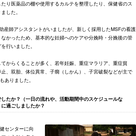
したり医薬品の棚や使用するカルテを整理したり、保健省のス
きました。
助産師アシスタントがいましたが、新しく採用したMSFの看護
くなかったため、基本的な妊婦へのケアや分娩時・分娩後の管
グを行いました。
してからくることが多く、若年妊娠、重症マラリア、重症貧
停止、双胎、体位異常、子癇（しかん）、子宮破裂などが主で
例もありました。
でしたか？（一日の流れや、活動期間中のスケジュールな
うに過ごしましたか？
保健センターに向