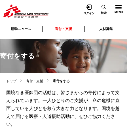
開く
MENU
検索
ログイン
活動ニュース
寄付・支援
人材募集
寄付をする
トップ
寄付・支援
寄付をする
国境なき医師団の活動は、皆さまからの寄付によって支
えられています。一人ひとりのご支援が、命の危機に直
面している人びとを救う大きな力となります。国境を越
えて届ける医療・人道援助活動に、ぜひご協力くださ
い。