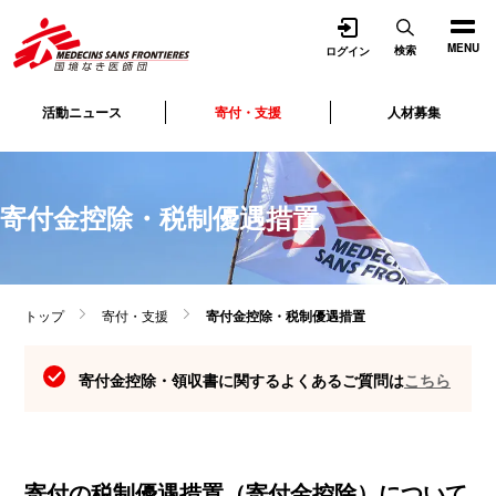
開く
MENU
検索
ログイン
活動ニュース
寄付・支援
人材募集
寄付金控除・税制優遇措置
トップ
寄付・支援
寄付金控除・税制優遇措置
寄付金控除・領収書に関するよくあるご質問は
こちら
寄付の税制優遇措置（寄付金控除）について