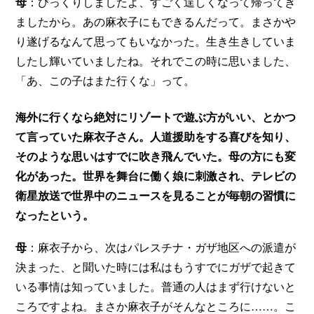
母
：びっくりしましたよ、すごく逞しくなって帰ってき
ましたから。あの麻衣子にもできるんだって。まさかや
り遂げるなんて思ってもいなかった。生き生きしていま
したし輝いていましたね。それでこの時に思いました、
「あ、この子はまた行くな」って。
海外に行くなら絶対にリゾートで遊ぶ方がいい、とかつ
て言っていた麻衣子さん。人道援助をする喜びを知り、
そのような思いはすでに吹き飛んでいた。母の方にも変
化があった。世界を舞台に働く娘に刺激され、テレビの
衛星放送で世界中のニュースを見ることが毎朝の習慣に
なったという。
母
：麻衣子から、次はパレスチナ・ガザ地区への派遣が
決まった、と聞いた時には私はもうすでにガザで起きて
いる事情は知っていました。普通の人はまず行けないと
ころですよね。まさか麻衣子がそんなところに……。こ