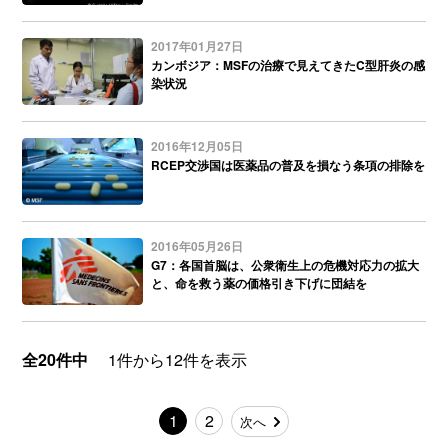
2017年01月27日
カンボジア：MSFの治療で見えてきたC型肝炎の感
染状況
2016年12月05日
RCEP交渉国は医薬品の普及を損なう条項の排除を
2016年05月26日
G7：各国首脳は、公衆衛生上の危機対応力の拡大
と、命を救う薬の価格引き下げに団結を
全20件中
1件から12件を表示
1
2
次へ