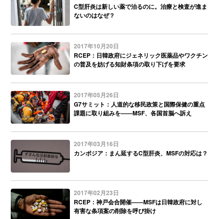
C型肝炎は新しい薬で治るのに。治療と検査が進ま
ないのはなぜ？
2017年10月20日
RCEP：日韓政府にジェネリック医薬品やワクチン
の普及を妨げる知財条項の取り下げを要求
2017年05月26日
G7サミット：人道的な移民政策と国際保健の重点
課題に取り組みを——MSF、各国首脳へ訴え
2017年03月16日
カンボジア：まん延するC型肝炎、MSFの対応は？
2017年02月23日
RCEP：神戸会合開催——MSFは日韓政府に対し
有害な条項案の削除を呼び掛け