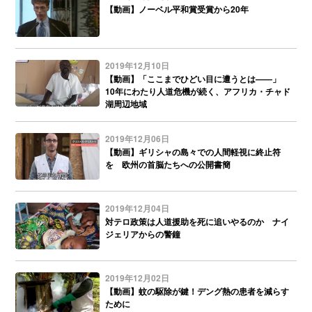
【動画】ノーベル平和賞受賞から20年
2019年12月10日
【動画】「ここまでひどい目に遭うとは——」
10年にわたり人道危機が続く、アフリカ・チャド
湖周辺地域
2019年12月06日
【動画】ギリシャの島々での人間軽視に終止符
を 欧州の首脳たちへの公開書簡
2019年12月04日
対テロ政策は人道援助を死に追いやるのか ナイ
ジェリアからの警鐘
2019年12月02日
【動画】蚊の駆除が鍵！デング熱の患者を減らす
ために