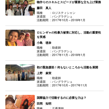
物作りのスキルとスピードが重要な立ち上げ業務
藤田 真人
職種
ロジスティシャン
派遣国
バングラデシュ
活動期間
2017年10月～2018年1月
ロヒンギャの性暴力被害に対応し、活動の重要性
を実感
小島 毬奈
職種
助産師
派遣国
バングラデシュ
活動期間
2017年11月～2018年1月
初の緊急援助！何もないところから活動を展開
上野 麻実
職種
助産師
派遣国
バングラデシュ
活動期間
2017年10月～2017年11月
国際協力で活動するのに必要な力は？
田岡 知明
職種
正看護師