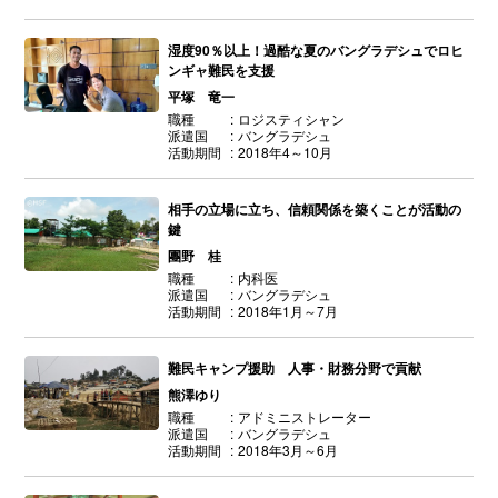
湿度90％以上！過酷な夏のバングラデシュでロヒ
ンギャ難民を支援
平塚 竜一
職種
ロジスティシャン
派遣国
バングラデシュ
活動期間
2018年4～10月
相手の立場に立ち、信頼関係を築くことが活動の
鍵
團野 桂
職種
内科医
派遣国
バングラデシュ
活動期間
2018年1月～7月
難民キャンプ援助 人事・財務分野で貢献
熊澤ゆり
職種
アドミニストレーター
派遣国
バングラデシュ
活動期間
2018年3月～6月