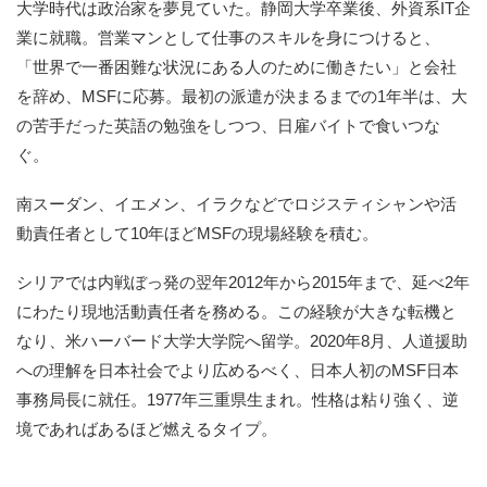
大学時代は政治家を夢見ていた。静岡大学卒業後、外資系IT企
業に就職。営業マンとして仕事のスキルを身につけると、
「世界で一番困難な状況にある人のために働きたい」と会社
を辞め、MSFに応募。最初の派遣が決まるまでの1年半は、大
の苦手だった英語の勉強をしつつ、日雇バイトで食いつな
ぐ。
南スーダン、イエメン、イラクなどでロジスティシャンや活
動責任者として10年ほどMSFの現場経験を積む。
シリアでは内戦ぼっ発の翌年2012年から2015年まで、延べ2年
にわたり現地活動責任者を務める。この経験が大きな転機と
なり、米ハーバード大学大学院へ留学。2020年8月、人道援助
への理解を日本社会でより広めるべく、日本人初のMSF日本
事務局長に就任。1977年三重県生まれ。性格は粘り強く、逆
境であればあるほど燃えるタイプ。