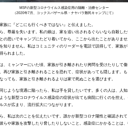
MSFの新型コロナウイルス感染症用の隔離・治療センター
（2020年7月、コックスバザール県・ナヤパラ難民キャンプにて）
家族に『どこにも行くべきではない』と伝えました。
ら、尊厳を失います。私の娘は、家を追い出されるぐらいなら自殺した
との思いでキャンプにたどり着いてから、ここから出たことがありませ
を知りません。私はコミュニティのリーダーを電話で説得して、家族が
得られました。
は、ミャンマーにいた頃、家族が引き離されたり拷問を受けたりして傷
、再び家族と引き離されることを恐れて、症状があっても隠します。も
なっても、家族と引き離されるよりは家で死ぬことを選びます。
同じような境遇に陥ったら、私は手を貸したいです。多くの人は、人知
ような新型コロナウイルス感染症の症状が出ても病院に行くのを控え、
ルスが広まり、流行拡大につながります。
ら、私は次のことを伝えたいです。誰かが新型コロナ陽性と確認されて
彼らや家族を攻撃したり脅したりしないこと。感染症にかかることは、