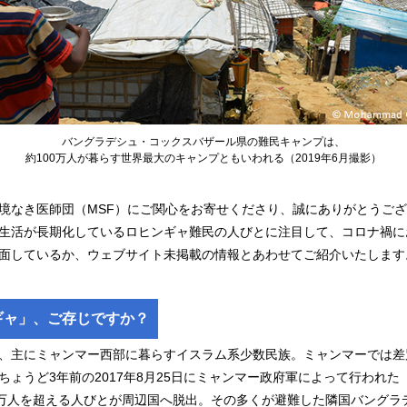
バングラデシュ・コックスバザール県の難民キャンプは、
約100万人が暮らす世界最大のキャンプともいわれる（2019年6月撮影）
境なき医師団（MSF）にご関心をお寄せくださり、誠にありがとうご
生活が長期化しているロヒンギャ難民の人びとに注目して、コロナ禍に
面しているか、ウェブサイト未掲載の情報とあわせてご紹介いたします
ギャ」、ご存じですか？
、主にミャンマー西部に暮らすイスラム系少数民族。ミャンマーでは差
ちょうど3年前の2017年8月25日にミャンマー政府軍によって行われた
0万人を超える人びとが周辺国へ脱出。その多くが避難した隣国バングラ