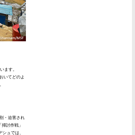
ざいます。
おいてどのよ
。
別・迫害され
「掃討作戦」
デシュでは、