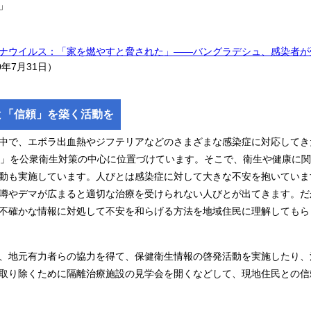
」
ナウイルス：「家を燃やすと脅された」――バングラデシュ、感染者が
0年7月31日）
と「信頼」を築く活動を
中で、エボラ出血熱やジフテリアなどのさまざまな感染症に対応してき
頼」を公衆衛生対策の中心に位置づけています。そこで、衛生や健康に
動も実施しています。人びとは感染症に対して大きな不安を抱いていま
噂やデマが広まると適切な治療を受けられない人びとが出てきます。だ
不確かな情報に対処して不安を和らげる方法を地域住民に理解してもら
、地元有力者らの協力を得て、保健衛生情報の啓発活動を実施したり、
取り除くために隔離治療施設の見学会を開くなどして、現地住民との信