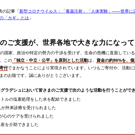
発表の記事「
新型コロナウイルス：「毒薬注射」「人体実験」――世界に
の「カギ」とは
」
のご支援が、世界各地で大きな力になっ
定の国家、政治や特定の勢力の干渉を受けず、生命の危機に直面してい
。この
「独立・中立・公平」を原則とした活動
は、
資金の約96%を、
寄付
でまかなうことにより実現されています。いつもご寄付や、活動に
まのお陰です。誠にありがとうございます。
バングラデシュにおいて皆さまのご支援で次のような活動を行うことがで
億リットルの塩素処理をした水を配給できました
00人が外来診療を受けられました
0人が心のケアを受けられました
の出産を介助できました