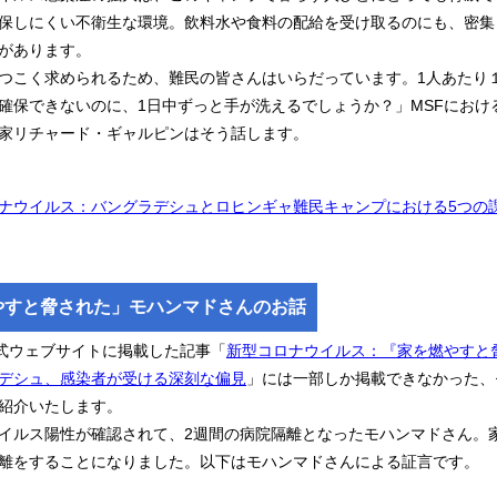
保しにくい不衛生な環境。飲料水や食料の配給を受け取るのにも、密集
があります。
つこく求められるため、難民の皆さんはいらだっています。1人あたり１
確保できないのに、1日中ずっと手が洗えるでしょうか？」MSFにおけ
家リチャード・ギャルピンはそう話します。
ナウイルス：バングラデシュとロヒンギャ難民キャンプにおける5つの
やすと脅された」モハンマドさんのお話
公式ウェブサイトに掲載した記事「
新型コロナウイルス：『家を燃やすと
デシュ、感染者が受ける深刻な偏見
」には一部しか掲載できなかった、
紹介いたします。
イルス陽性が確認されて、2週間の病院隔離となったモハンマドさん。
離をすることになりました。以下はモハンマドさんによる証言です。