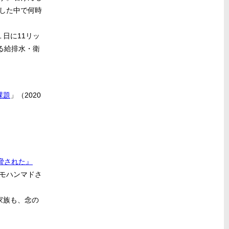
した中で何時
日に11リッ
る給排水・衛
課題
」（2020
脅された』
モハンマドさ
家族も、念の