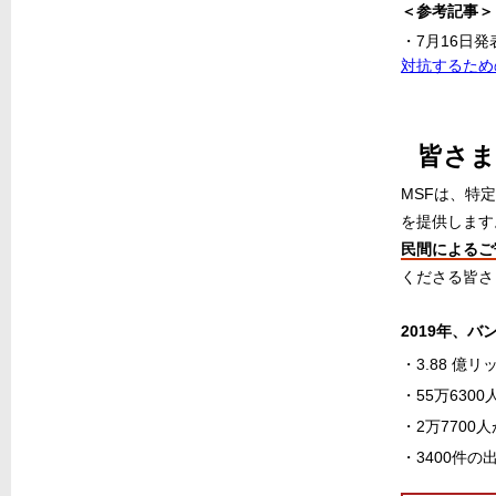
＜参考記事＞
・7月16日
対抗するため
皆さま
MSFは、特
を提供します
民間によるご
くださる皆さ
2019年、
・3.88 
・55万63
・2万770
・3400件