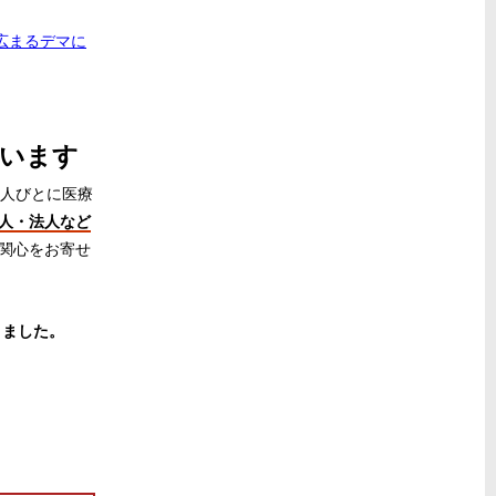
広まるデマに
ています
る人びとに医療
個人・法人など
関心をお寄せ
きました。