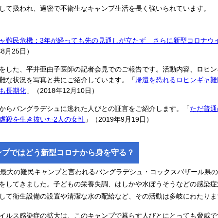
して扱われ、過密で不衛生なキャンプ生活を長く強いられています。
ャ難民危機：3年が経っても先の見通しが立たず さらに新型コロナウ
年8月25日）
をした、平井亜由子医師の記者会見でのご報告です。活動内容、ロヒン
難な状況を写真と共にご紹介しています。「
帰還を恐れるロヒンギャ難
も長期化
」（2018年12月10日）
からバングラデシュに逃れた人びとの証言をご紹介します。「
ただ普通
虐殺を生き抜いた2人の女性
」（2019年9月19日）
ンプではどう新型コロナから身を守る？
界最大の難民キャンプと言われるバングラデシュ・コックスバザール県
をしてきました。子どもの栄養失調、はしかや水ぼうそうなどの感染症
して衛生設備の設置や清潔な水の配給など、その活動は多岐にわたりま
イルス感染症の拡大は、このキャンプで暮らす人びとにとっても脅威で