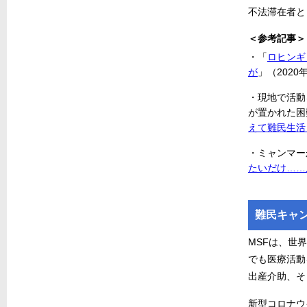
不法滞在者と
＜参考記事＞
・「
ロヒンギ
が
」（2020
・現地で活動
が置かれた困
えて難民生活
・ミャンマー
たいだけ……
難民キャ
MSFは、世
でも医療活動
出産介助、そ
新型コロナウ