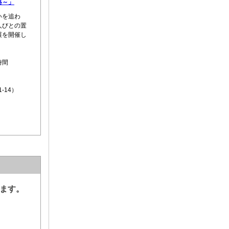
路～」
いを追わ
人びとの置
展を開催し
時間
-14）
ます。