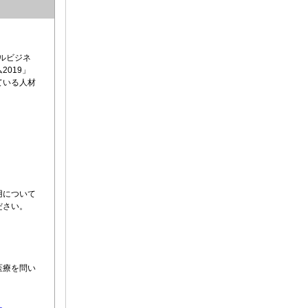
ルビジネ
019」
ている人材
用について
ださい。
医療を問い