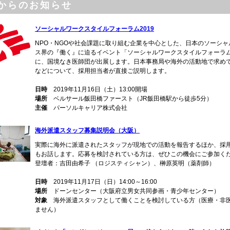
からのお知らせ
ソーシャルワークスタイルフォーラム2019
NPO・NGOや社会課題に取り組む企業を中心とした、日本のソーシャ
ス界の『働く』に迫るイベント「ソーシャルワークスタイルフォーラム2
に、国境なき医師団が出展します。日本事務局や海外の活動地で求め
などについて、採用担当者が直接ご説明します。
日時
2019年11月16日（土）13:00開場
場所
ベルサール飯田橋ファースト（JR飯田橋駅から徒歩5分）
主催
パーソルキャリア株式会社
海外派遣スタッフ募集説明会（大阪）
実際に海外に派遣されたスタッフが現地での活動を報告するほか、採
もお話します。応募を検討されている方は、ぜひこの機会にご参加く
登壇者：吉田由希子 （ロジスティシャン）、榊原英明（薬剤師）
日時
2019年11月17日（日）14:00～16:00
場所
ドーンセンター（大阪府立男女共同参画・青少年センター）
対象
海外派遣スタッフとして働くことを検討している方（医療・非
ません）