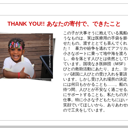
THANK YOU!! あなたの寄付で、できたこと
この子が大事そうに抱えている風船
うなものは、実は医療用の手袋を膨
せたもの。渡すととても喜んでくれ
た！ 暴力や紛争を逃れてアフリカ
小さなボートに乗って地中海を渡ろ
し、命を落とす人びとは依然として
ています。国境なき医師団（MSF
びとの救助活動にあたり、また、ヨ
ッパ諸国に人びとの受け入れを要請
います。しかし受け入れ場所の決定
には何日もかかることも……。船の
待つ間、人びとが不安なく過ごせる
にサポートすることも、私たちの大
仕事。特に小さな子どもたちにはい
笑顔でいてほしいから、ありあわせ
ので工夫をしています。