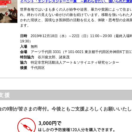
イベント「エンドレスジャーニー展 ～終わらせたい、強いられた旅
世界各地ではいまも多くの人が紛争や迫害、暴力や貧困によって住ま
れ、終わりの見えない命がけの旅を続けています。移動を強いられた
かれた現状と、国境なき医師団の活動を伝える、体験・思考型の企画
ます。
日時
2019年12月18日（水）～22日（日）11:00～20:00（最終入場
19:30）
入場
無料
会場
アーツ千代田 3331（〒101-0021 東京都千代田区外神田6丁目11
特別協力
谷川俊太郎、諸泉茂
協力
特定非営利活動法人アート＆ソサイエティ研究センター
後援
千代田区
支援
金の9割が皆さまの寄付。今後ともご支援よろしくお願いいたし