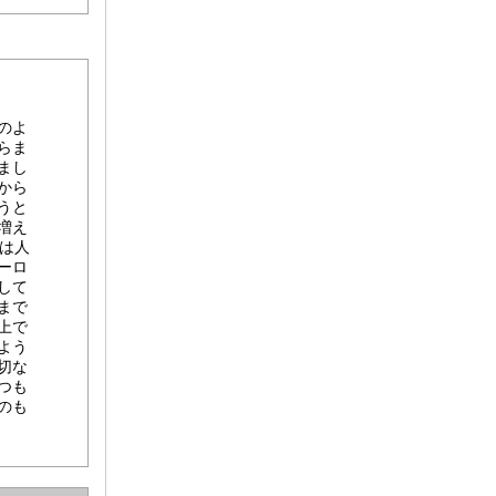
のよ
らま
まし
から
うと
増え
）は人
ーロ
して
まで
上で
よう
切な
つも
のも