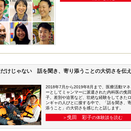
療だけじゃない 話を聞き、寄り添うことの大切さを伝
2018年7月から2019年8月まで、医療活動マ
ーとしてミャンマーに派遣された内科医の曵
子。差別や迫害など、壮絶な経験をしてきた
ンギャの人びとに接する中で、「話を聞き、
添うこと」の大切さを感じたと話します。
曵田 彩子
＞
の体験談を読む