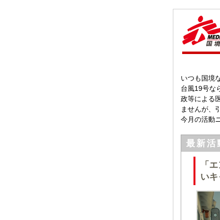
いつも国境
台風19号
政等による
ませんが、
今月の活動
最新活
「エ
いキ