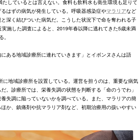
満たしているとは言えない。食料も飲料水も衛生環境も足りて
げるはずの病気が発生している。呼吸器感染症や
マラリア
など
境と深く結びついた病気だ。こうした状況下で命を奪われる子
実施した調査によると、2019年春以降に逃れてきた5歳未満
る。
内にある地域診療所に連れていきます」とイボンヌさんは語
9カ所に地域診療所を設置している。運営を担うのは、重要な病気
ちだ。診療所では、栄養失調の状態を判断する「命のうでわ」
栄養失調に陥っていないかを調べている。また、マラリアの簡
るほか、鎮痛剤や抗マラリア剤など、初期治療用の扱いやすい