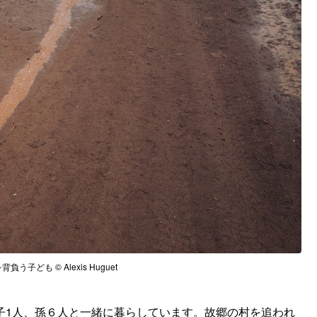
負う子ども © Alexis Huguet
子1人、孫６人と一緒に暮らしています。故郷の村を追われ