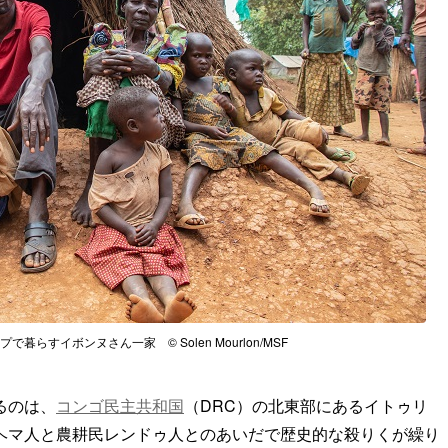
らすイボンヌさん一家 © Solen Mourlon/MSF
るのは、
コンゴ民主共和国
（DRC）の北東部にあるイトゥリ
民ヘマ人と農耕民レンドゥ人とのあいだで歴史的な殺りくが繰り