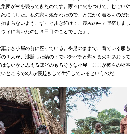
装集団が村を襲ってきたのです。家々に火をつけて、むごいや
も死にました。私の家も焼かれたので、とにかく着るものだけ
に捕まらないよう、ずっと歩き続けて、茂みの中で野宿しまし
ロウィに着いたのは３日目のことでした」。
む藁ぶき小屋の前に座っている。裸足のままで、着ている服も
孫の１人が、沸騰した鍋の下でパチパチと燃える火をあおって
ではないかと思えるほどのもろそうな小屋。ここが彼らの寝室
狭いところで8人が寝起きして生活しているというのだ。