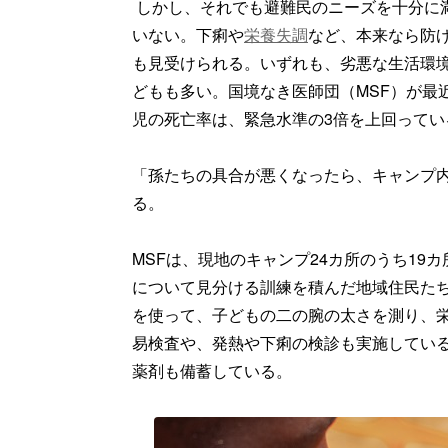
しかし、それでも避難民のニーズを十分に
いない。下痢や
栄養失調
など、本来なら防
も見受けられる。いずれも、劣悪な生活環
どもも多い。国境なき医師団（MSF）が最近
児の死亡率は、緊急水準の3倍を上回ってい
「孫たちの具合が悪くなったら、キャンプ
る。
MSFは、現地のキャンプ24カ所のうち1
について見分ける訓練を積んだ地域住民た
を使って、子どもの二の腕の太さを測り、
易検査や、発熱や下痢の検診も実施してい
薬剤も備蓄している。