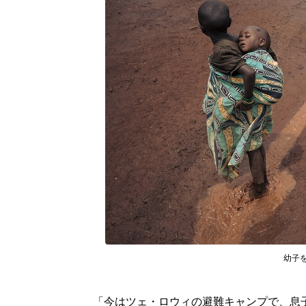
幼子を背
「今はツェ・ロウィの避難キャンプで、息