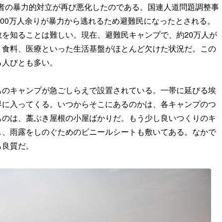
、両者の暴力的対立が再び悪化したのである。国連人道問題調整事
、100万人余りが暴力から逃れるため避難民になったとされる。
を知ることは難しい。現在、避難民キャンプで、約20万人が
、食料、医療といった生活基盤がほとんど欠けた状況だ。この
る人びとも多い。
ものキャンプが急ごしらえで設置されている。一帯に延びる埃
界に入ってくる。いつからそこにあるのかは、各キャンプのつ
ものは、藁ぶき屋根の小屋ばかりだ。もう少し良いつくりのキ
し、雨露をしのぐためのビニールシートも敷いてある。なかで
も良質だ。