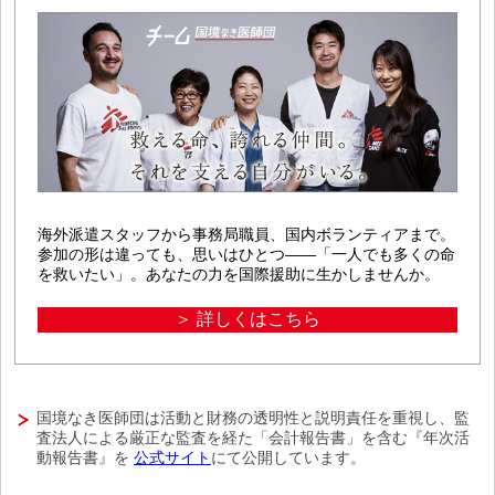
海外派遣スタッフから事務局職員、国内ボランティアまで。
参加の形は違っても、思いはひとつ――「一人でも多くの命
を救いたい」。あなたの力を国際援助に生かしませんか。
＞ 詳しくはこちら
国境なき医師団は活動と財務の透明性と説明責任を重視し、監
査法人による厳正な監査を経た「会計報告書」を含む『年次活
動報告書』を
公式サイト
にて公開しています。