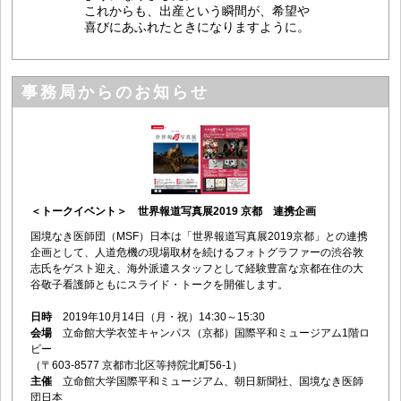
これからも、出産という瞬間が、希望や
喜びにあふれたときになりますように。
事務局からのお知らせ
＜トークイベント＞ 世界報道写真展2019 京都 連携企画
国境なき医師団（MSF）日本は「世界報道写真展2019京都」との連携
企画として、人道危機の現場取材を続けるフォトグラファーの渋谷敦
志氏をゲスト迎え、海外派遣スタッフとして経験豊富な京都在住の大
谷敬子看護師ともにスライド・トークを開催します。
日時
2019年10月14日（月・祝）14:30～15:30
会場
立命館大学衣笠キャンパス（京都）国際平和ミュージアム1階ロ
ビー
（〒603-8577 京都市北区等持院北町56-1）
主催
立命館大学国際平和ミュージアム、朝日新聞社、国境なき医師
団日本