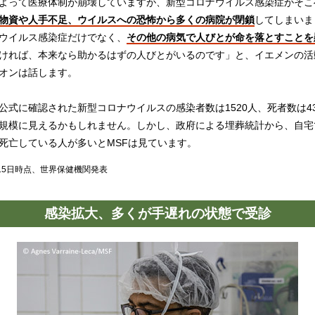
よって医療体制が崩壊していますが、新型コロナウイルス感染症がそこ
物資や人手不足、ウイルスへの恐怖から多くの病院が閉鎖
してしまいま
ウイルス感染症だけでなく、
その他の病気で人びとが命を落とすことを
ければ、本来なら助かるはずの人びとがいるのです」と、イエメンの活
オンは話します。
公式に確認された新型コロナウイルスの感染者数は1520人、死者数は43
規模に見えるかもしれません。しかし、政府による埋葬統計から、自宅
死亡している人が多いとMSFは見ています。
7月15日時点、世界保健機関発表
感染拡大、多くが手遅れの状態で受診