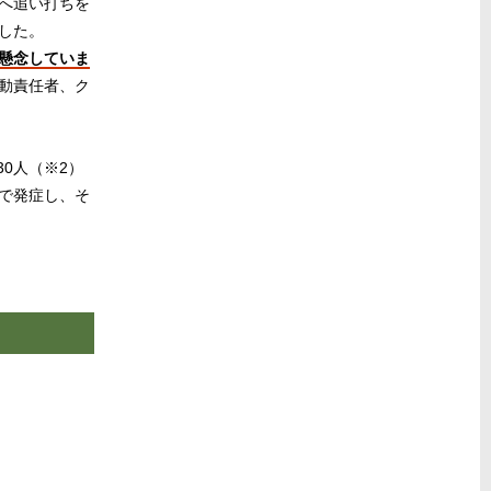
へ追い打ちを
した。
懸念していま
動責任者、ク
0人（※2）
で発症し、そ