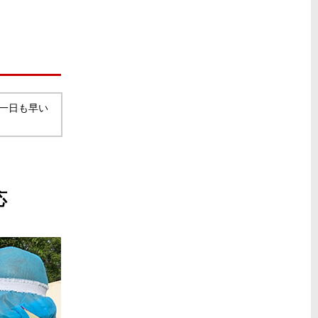
一日も早い
て
応