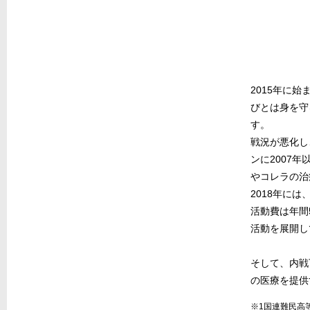
2015年に
びとは身を守
す。
戦況が悪化し
ンに2007
やコレラの治
2018年に
活動費は年間
活動を展開し
そして、内戦
の医療を提供
※1国連難民高