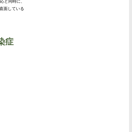
対応と同時に、
直面している
染症