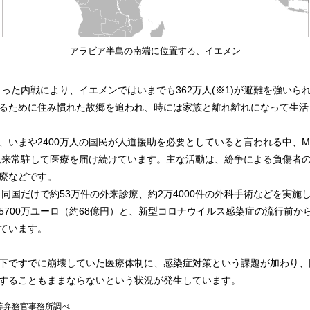
アラビア半島の南端に位置する、イエメン
始まった内戦により、イエメンではいまでも362万人(※1)が避難を強いら
るために住み慣れた故郷を追われ、時には家族と離れ離れになって生活
、いまや2400万人の国民が人道援助を必要としていると言われる中、M
年以来常駐して医療を届け続けています。主な活動は、紛争による負傷者
療などです。
は、同国だけで約53万件の外来診療、約2万4000件の外科手術などを実施
5700万ユーロ（約68億円）と、新型コロナウイルス感染症の流行前か
ています。
下ですでに崩壊していた医療体制に、感染症対策という課題が加わり、
することもままならないという状況が発生しています。
等弁務官事務所調べ