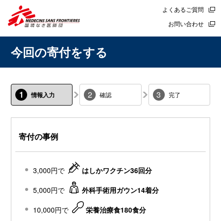
よくあるご質問
お問い合わせ
今回の寄付をする
1
2
3
情報入力
確認
完了
寄付の事例
3,000円で
はしかワクチン36回分
5,000円で
外科手術用ガウン14着分
10,000円で
栄養治療食180食分