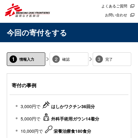
よくあるご質問
お問い合わせ
今回の寄付をする
1
2
3
情報入力
確認
完了
寄付の事例
3,000円で
はしかワクチン36回分
5,000円で
外科手術用ガウン14着分
10,000円で
栄養治療食180食分