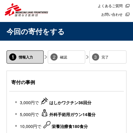
よくあるご質問
お問い合わせ
今回の寄付をする
1
2
3
情報入力
確認
完了
寄付の事例
3,000円で
はしかワクチン36回分
5,000円で
外科手術用ガウン14着分
10,000円で
栄養治療食180食分