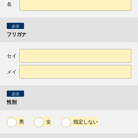
名
必須
フリガナ
セイ
メイ
必須
性別
男
女
指定しない