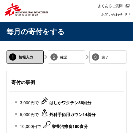
よくあるご質問
お問い合わせ
毎月の寄付をする
1
2
3
情報入力
確認
完了
寄付の事例
3,000円で
はしかワクチン36回分
5,000円で
外科手術用ガウン14着分
10,000円で
栄養治療食180食分