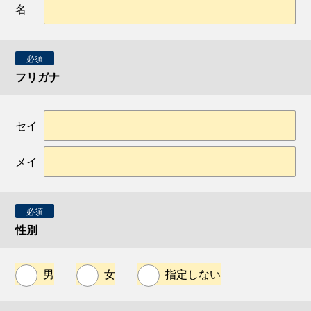
名
必須
フリガナ
セイ
メイ
必須
性別
男
女
指定しない