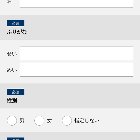
名
必須
ふりがな
せい
めい
必須
性別
男
女
指定しない