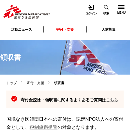
開く
MENU
検索
ログイン
活動ニュース
寄付・支援
人材募集
領収書
トップ
寄付・支援
領収書
寄付金控除・領収書に関するよくあるご質問は
こちら
国境なき医師団日本への寄付は、認定NPO法人への寄付
金として、
税制優遇措置
の対象となります。