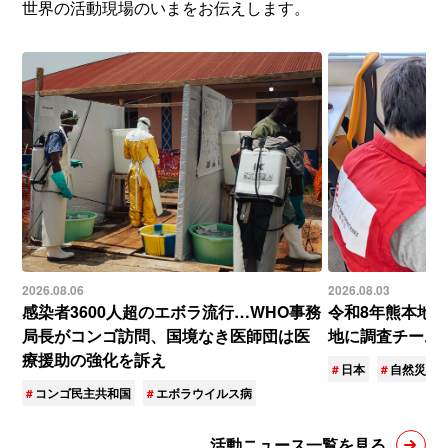
世界の活動現場のいまをお伝えします。
2026.08.06
2026.08.03
感染者3600人超のエボラ流行…WHO事務
令和8年熊本地
局長がコンゴ訪問、国境なき医師団は医
地に調査チーム
療援助の強化を訴え
日本
自然災害
コンゴ民主共和国
エボラウイルス病
活動ニュース一覧を見る