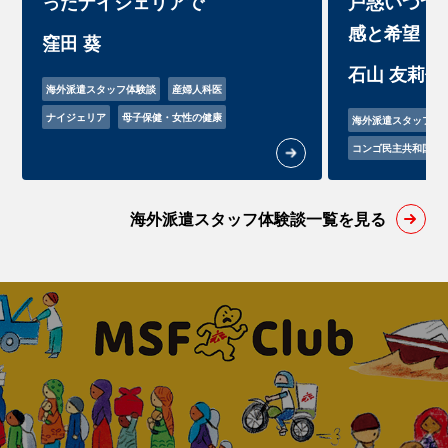
ったナイジェリアで
戸惑いつつ
感と希望
窪田 葵
石山 友莉佳
海外派遣スタッフ体験談
産婦人科医
ナイジェリア
母子保健・女性の健康
海外派遣スタッフ体
コンゴ民主共和国
海外派遣スタッフ体験談一覧を見る