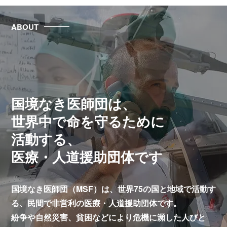
ABOUT
国境なき医師団は、
世界中で命を守るために
活動する、
医療・人道援助団体です
国境なき医師団（MSF）は、世界75の国と地域で活動す
る、
民間で非営利の医療・人道援助団体です。
紛争や自然災害、貧困などにより危機に瀕した人びと