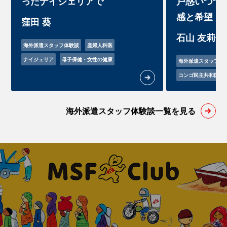
ったナイジェリアで
戸惑いつつ
感と希望
窪田 葵
石山 友莉佳
海外派遣スタッフ体験談
産婦人科医
ナイジェリア
母子保健・女性の健康
海外派遣スタッフ体
コンゴ民主共和国
海外派遣スタッフ体験談一覧を見る