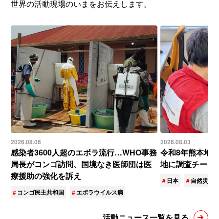
世界の活動現場のいまをお伝えします。
2026.08.06
2026.08.03
感染者3600人超のエボラ流行…WHO事務
令和8年熊本地
局長がコンゴ訪問、国境なき医師団は医
地に調査チーム
療援助の強化を訴え
日本
自然災害
コンゴ民主共和国
エボラウイルス病
活動ニュース一覧を見る