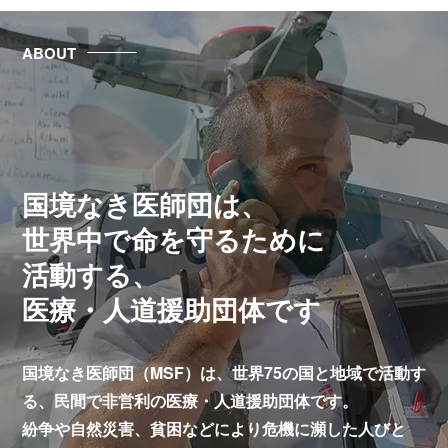
ABOUT
国境なき医師団は、
世界中で命を守るために
活動する、
医療・人道援助団体です
国境なき医師団（MSF）は、世界75の国と地域で活動す
る、
民間で非営利の医療・人道援助団体です。
紛争や自然災害、貧困などにより危機に瀕した人びと