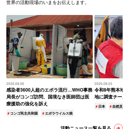
世界の活動現場のいまをお伝えします。
2026.08.06
2026.08.03
感染者3600人超のエボラ流行…WHO事務
令和8年熊本地
局長がコンゴ訪問、国境なき医師団は医
地に調査チーム
療援助の強化を訴え
日本
自然災害
コンゴ民主共和国
エボラウイルス病
活動ニュース一覧を見る