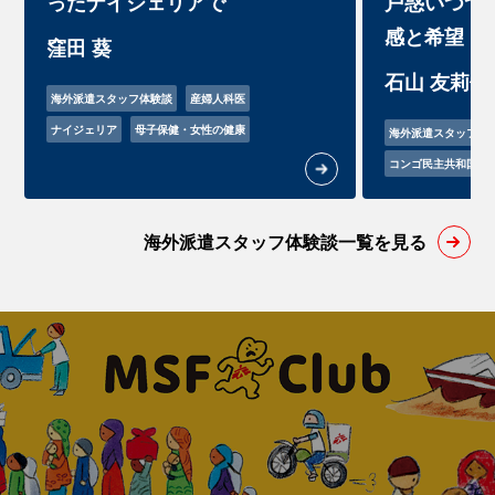
ったナイジェリアで
戸惑いつつ
感と希望
窪田 葵
石山 友莉佳
海外派遣スタッフ体験談
産婦人科医
ナイジェリア
母子保健・女性の健康
海外派遣スタッフ体
コンゴ民主共和国
海外派遣スタッフ体験談一覧を見る