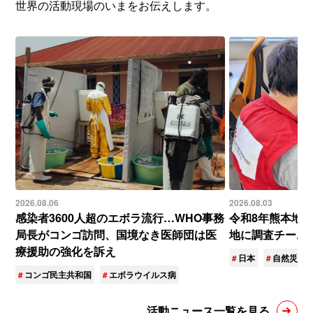
世界の活動現場のいまをお伝えします。
2026.08.06
2026.08.03
感染者3600人超のエボラ流行…WHO事務
令和8年熊本地
局長がコンゴ訪問、国境なき医師団は医
地に調査チーム
療援助の強化を訴え
日本
自然災害
コンゴ民主共和国
エボラウイルス病
活動ニュース一覧を見る