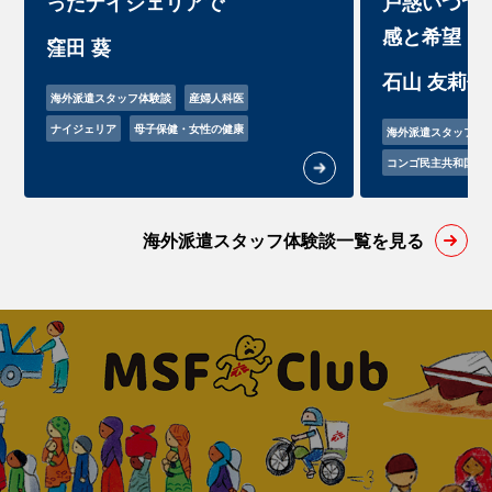
ったナイジェリアで
戸惑いつつ
感と希望
窪田 葵
石山 友莉佳
海外派遣スタッフ体験談
産婦人科医
ナイジェリア
母子保健・女性の健康
海外派遣スタッフ体
コンゴ民主共和国
海外派遣スタッフ体験談一覧を見る