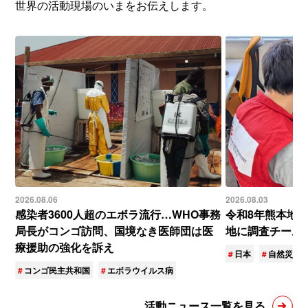
世界の活動現場のいまをお伝えします。
2026.08.06
2026.08.03
感染者3600人超のエボラ流行…WHO事務
令和8年熊本地
局長がコンゴ訪問、国境なき医師団は医
地に調査チーム
療援助の強化を訴え
日本
自然災害
コンゴ民主共和国
エボラウイルス病
活動ニュース一覧を見る