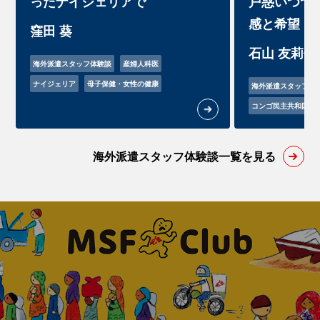
ったナイジェリアで
戸惑いつつ
感と希望
窪田 葵
石山 友莉佳
海外派遣スタッフ体験談
産婦人科医
ナイジェリア
母子保健・女性の健康
海外派遣スタッフ体
コンゴ民主共和国
海外派遣スタッフ体験談一覧を見る