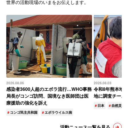
世界の活動現場のいまをお伝えします。
2026.08.06
2026.08.03
感染者3600人超のエボラ流行…WHO事務
令和8年熊本地
局長がコンゴ訪問、国境なき医師団は医
地に調査チーム
療援助の強化を訴え
日本
自然災害
コンゴ民主共和国
エボラウイルス病
活動ニュース一覧を見る