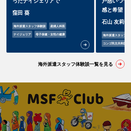
ったナイジェリアで
戸惑いつつ
感と希望
窪田 葵
石山 友莉佳
海外派遣スタッフ体験談
産婦人科医
ナイジェリア
母子保健・女性の健康
海外派遣スタッフ体
コンゴ民主共和国
海外派遣スタッフ体験談一覧を見る